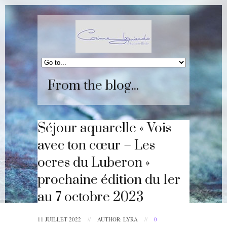
From the blog...
Séjour aquarelle « Vois
avec ton cœur – Les
ocres du Luberon »
prochaine édition du 1er
au 7 octobre 2023
11 JUILLET 2022
//
AUTHOR: LYRA
//
0