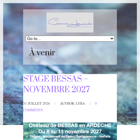
À venir
STAGE BESSAS –
NOVEMBRE 2027
31 JUILLET 2026
//
AUTHOR: LYRA
//
0
COMMENTS