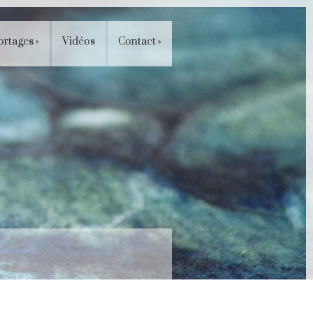
ortages
»
Vidéos
Contact
»