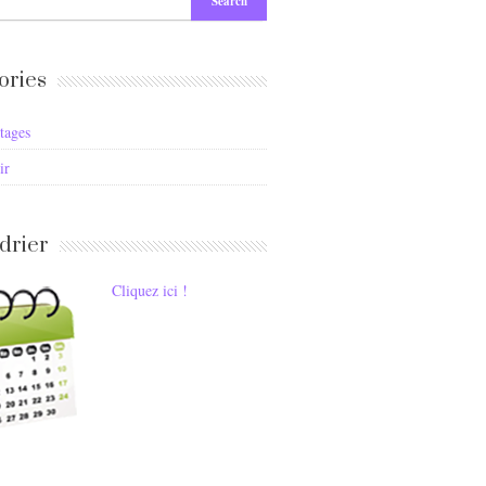
ories
tages
ir
drier
Cliquez ici !