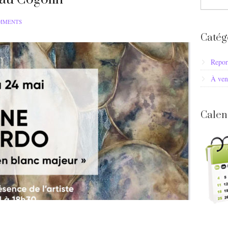
MMENTS
Catég
Repor
À ven
Calen