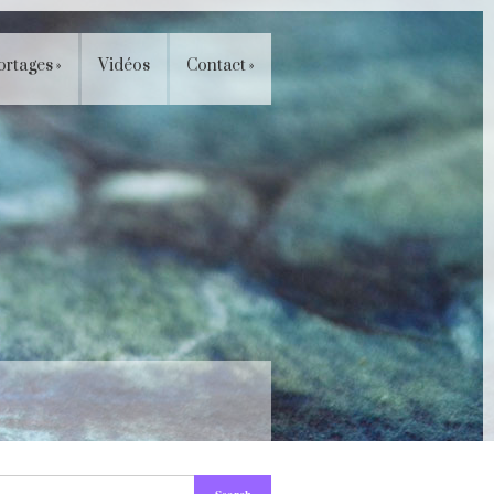
ortages
»
Vidéos
Contact
»