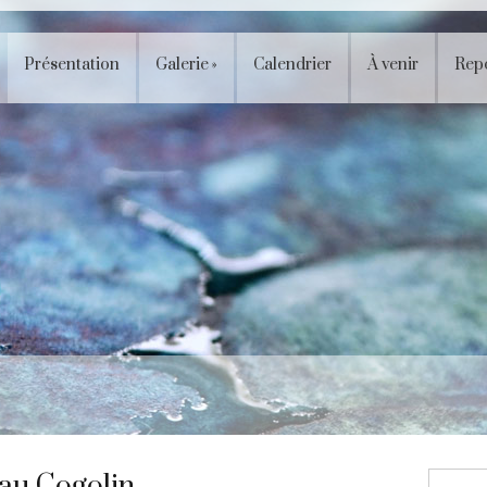
Présentation
Galerie
»
Calendrier
À venir
Rep
eau Cogolin