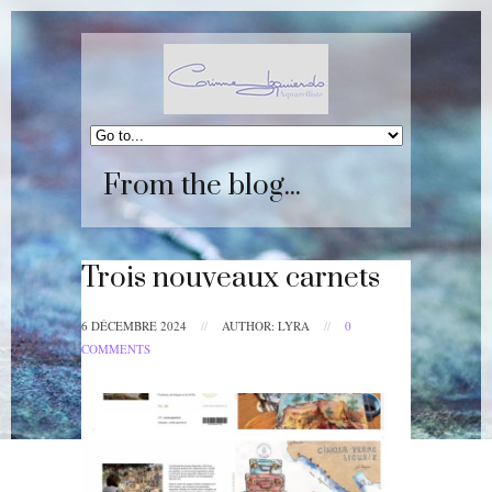
From the blog...
Trois nouveaux carnets
6 DÉCEMBRE 2024
//
AUTHOR: LYRA
//
0
COMMENTS